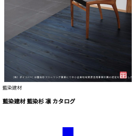
藍染建材
藍染建材 藍染杉 凛 カタログ